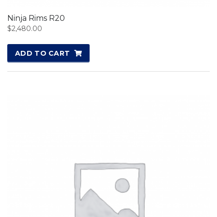
Ninja Rims R20
$
2,480.00
ADD TO CART