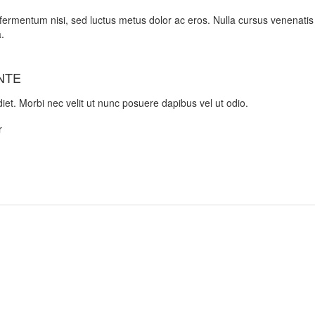
a fermentum nisi, sed luctus metus dolor ac eros. Nulla cursus venenati
a.
NTE
diet. Morbi nec velit ut nunc posuere dapibus vel ut odio.
r