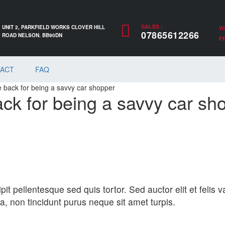
SALES :
UNIT 2, PARKFIELD WORKS CLOVER HILL
W
07865612266
ROAD NELSON. BB90DN
FR
ACT
FAQ
e back for being a savvy car shopper
ack for being a savvy car sh
it pellentesque sed quis tortor. Sed auctor elit et felis va
lla, non tincidunt purus neque sit amet turpis.