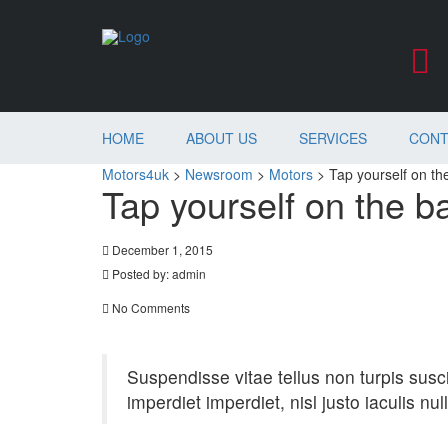
HOME
ABOUT US
SERVICES
CONT
Motors4uk
>
Newsroom
>
Motors
>
Tap yourself on th
Tap yourself on the b
December 1, 2015
Posted by:
admin
No Comments
Suspendisse vitae tellus non turpis suscip
imperdiet imperdiet, nisl justo iaculis nu