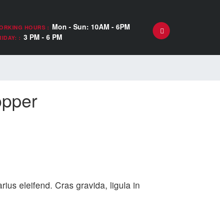
Mon - Sun: 10AM - 6PM
ORKING HOURS :
3 PM - 6 PM
IDAY: :
opper
rius eleifend. Cras gravida, ligula in